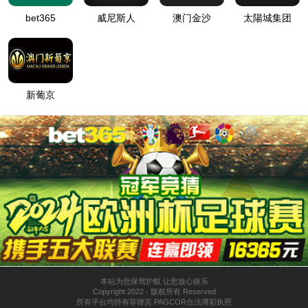
インタラクティブタッチオールインワン
115インチインタラクテ
ィブタッチ一体機V 100
110インチインタラクテ
ィブタッチ一体機V 100